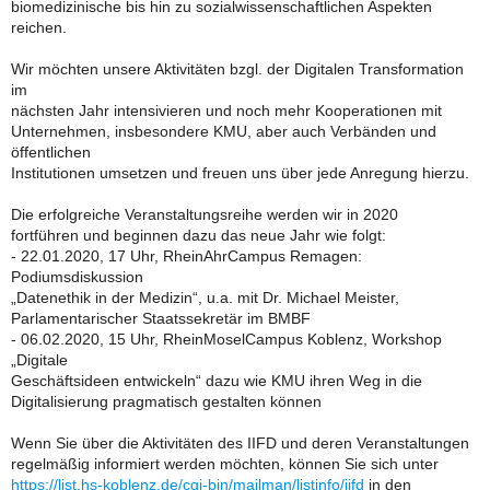
biomedizinische bis hin zu sozialwissenschaftlichen Aspekten
reichen.
Wir möchten unsere Aktivitäten bzgl. der Digitalen Transformation
im
nächsten Jahr intensivieren und noch mehr Kooperationen mit
Unternehmen, insbesondere KMU, aber auch Verbänden und
öffentlichen
Institutionen umsetzen und freuen uns über jede Anregung hierzu.
Die erfolgreiche Veranstaltungsreihe werden wir in 2020
fortführen und beginnen dazu das neue Jahr wie folgt:
- 22.01.2020, 17 Uhr, RheinAhrCampus Remagen:
Podiumsdiskussion
„Datenethik in der Medizin“, u.a. mit Dr. Michael Meister,
Parlamentarischer Staatssekretär im BMBF
- 06.02.2020, 15 Uhr, RheinMoselCampus Koblenz, Workshop
„Digitale
Geschäftsideen entwickeln“ dazu wie KMU ihren Weg in die
Digitalisierung pragmatisch gestalten können
Wenn Sie über die Aktivitäten des IIFD und deren Veranstaltungen
regelmäßig informiert werden möchten, können Sie sich unter
https://list.hs-koblenz.de/cgi-bin/mailman/listinfo/iifd
in den