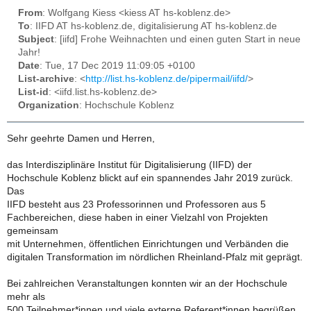
From
: Wolfgang Kiess <kiess AT hs-koblenz.de>
To
: IIFD AT hs-koblenz.de, digitalisierung AT hs-koblenz.de
Subject
: [iifd] Frohe Weihnachten und einen guten Start in neue
Jahr!
Date
: Tue, 17 Dec 2019 11:09:05 +0100
List-archive
: <
http://list.hs-koblenz.de/pipermail/iifd/
>
List-id
: <iifd.list.hs-koblenz.de>
Organization
: Hochschule Koblenz
Sehr geehrte Damen und Herren,
das Interdisziplinäre Institut für Digitalisierung (IIFD) der
Hochschule Koblenz blickt auf ein spannendes Jahr 2019 zurück.
Das
IIFD besteht aus 23 Professorinnen und Professoren aus 5
Fachbereichen, diese haben in einer Vielzahl von Projekten
gemeinsam
mit Unternehmen, öffentlichen Einrichtungen und Verbänden die
digitalen Transformation im nördlichen Rheinland-Pfalz mit geprägt.
Bei zahlreichen Veranstaltungen konnten wir an der Hochschule
mehr als
500 Teilnehmer*innen und viele externe Referent*innen begrüßen.