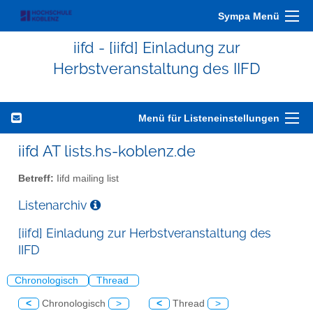
Sympa Menü
iifd - [iifd] Einladung zur
Herbstveranstaltung des IIFD
Menü für Listeneinstellungen
iifd AT lists.hs-koblenz.de
Betreff:
Iifd mailing list
Listenarchiv
[iifd] Einladung zur Herbstveranstaltung des
IIFD
Chronologisch
Thread
<
Chronologisch
>
<
Thread
>