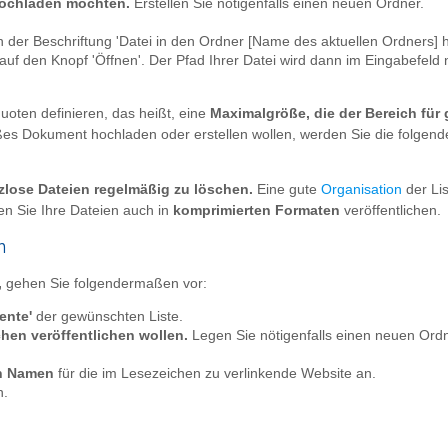
 hochladen möchten.
Erstellen Sie nötigenfalls einen neuen Ordner.
 der Beschriftung 'Datei in den Ordner [Name des aktuellen Ordners]
 auf den Knopf 'Öffnen'. Der Pfad Ihrer Datei wird dann im Eingabefel
uoten definieren, das heißt, eine
Maximalgröße, die der Bereich für
roßes Dokument hochladen oder erstellen wollen, werden Sie die folge
zlose Dateien regelmäßig zu löschen.
Eine gute
Organisation
der Li
n Sie Ihre Dateien auch in
komprimierten Formaten
veröffentlichen.
n
,
gehen Sie folgendermaßen vor:
ente'
der gewünschten Liste.
chen veröffentlichen wollen.
Legen Sie nötigenfalls einen neuen Ordn
n Namen
für die im Lesezeichen zu verlinkende Website an.
n.