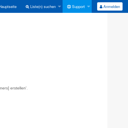
auptseite
Liste(n) suchen
Support
Anmelden
ers] erstellen'.