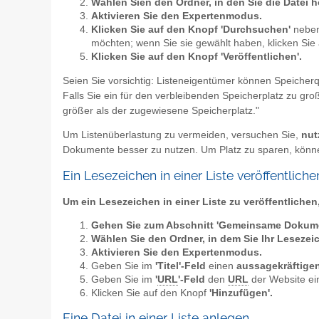
Wählen Sien den Ordner, in den Sie die Datei
Aktivieren Sie den Expertenmodus.
Klicken Sie auf den Knopf 'Durchsuchen'
neben
möchten; wenn Sie sie gewählt haben, klicken Sie
Klicken Sie auf den Knopf 'Veröffentlichen'.
Seien Sie vorsichtig: Listeneigentümer können Speicherq
Falls Sie ein für den verbleibenden Speicherplatz zu g
größer als der zugewiesene Speicherplatz."
Um Listenüberlastung zu vermeiden, versuchen Sie,
nut
Dokumente besser zu nutzen. Um Platz zu sparen, könne
Ein Lesezeichen in einer Liste veröffentliche
Um ein Lesezeichen in einer Liste zu veröffentlichen
Gehen Sie zum Abschnitt 'Gemeinsame Dokum
Wählen Sie den Ordner, in dem Sie Ihr Lesezei
Aktivieren Sie den Expertenmodus.
Geben Sie im
'Titel'-Feld
einen
aussagekräftige
Geben Sie im
'
URL
'-Feld
den
URL
der Website ei
Klicken Sie auf den Knopf
'Hinzufügen'.
Eine Datei in einer Liste anlegen