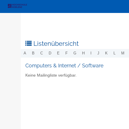
Listenübersicht
A
B
C
D
E
F
G
H
I
J
K
L
M
Computers & Internet / Software
Keine Mailingliste verfügbar.