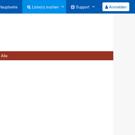
auptseite
Liste(n) suchen
Support
Anmelden
Alle