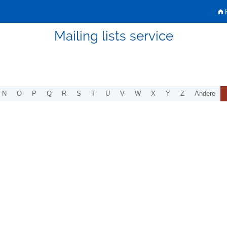
H
Mailing lists service
N
O
P
Q
R
S
T
U
V
W
X
Y
Z
Andere