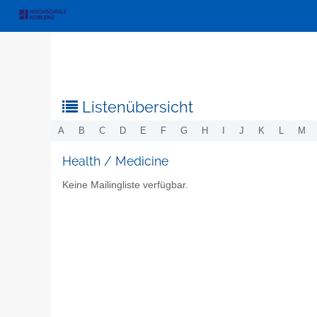
Listenübersicht
A
B
C
D
E
F
G
H
I
J
K
L
M
Health / Medicine
Keine Mailingliste verfügbar.