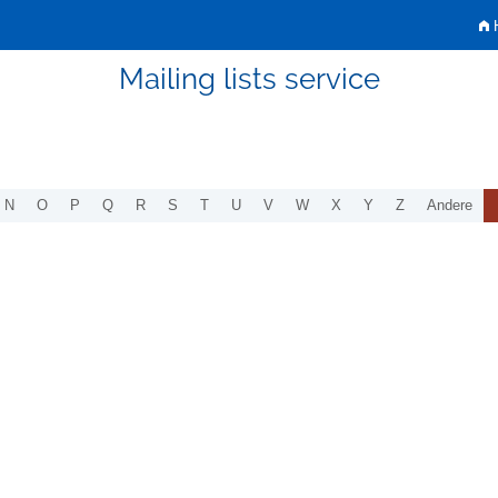
H
Mailing lists service
N
O
P
Q
R
S
T
U
V
W
X
Y
Z
Andere