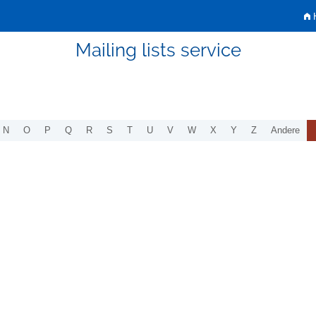
H
Mailing lists service
N
O
P
Q
R
S
T
U
V
W
X
Y
Z
Andere