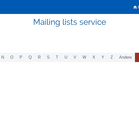
H
Mailing lists service
N
O
P
Q
R
S
T
U
V
W
X
Y
Z
Andere