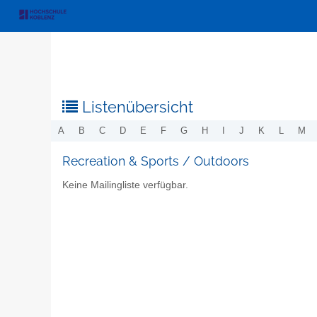
Listenübersicht
A
B
C
D
E
F
G
H
I
J
K
L
M
Recreation & Sports / Outdoors
Keine Mailingliste verfügbar.