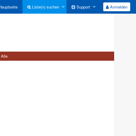
auptseite
Liste(n) suchen
Support
Anmelden
Alle