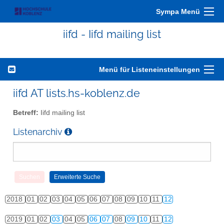
Sympa Menü
iifd - Iifd mailing list
Menü für Listeneinstellungen
iifd AT lists.hs-koblenz.de
Betreff:
Iifd mailing list
Listenarchiv
2018
01
02
03
04
05
06
07
08
09
10
11
12
2019
01
02
03
04
05
06
07
08
09
10
11
12