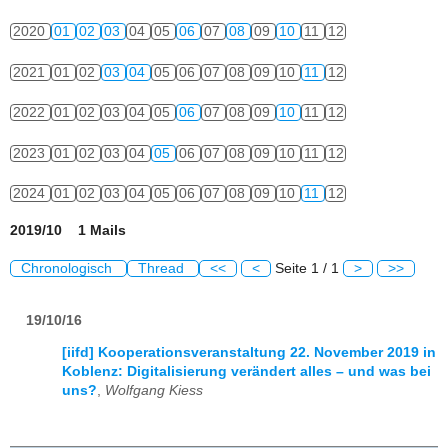
2020
01
02
03
04
05
06
07
08
09
10
11
12
2021
01
02
03
04
05
06
07
08
09
10
11
12
2022
01
02
03
04
05
06
07
08
09
10
11
12
2023
01
02
03
04
05
06
07
08
09
10
11
12
2024
01
02
03
04
05
06
07
08
09
10
11
12
2019/10 1 Mails
Chronologisch
Thread
<<
<
Seite 1 / 1
>
>>
19/10/16
[iifd] Kooperationsveranstaltung 22. November 2019 in
Koblenz: Digitalisierung verändert alles – und was bei
uns?
,
Wolfgang Kiess