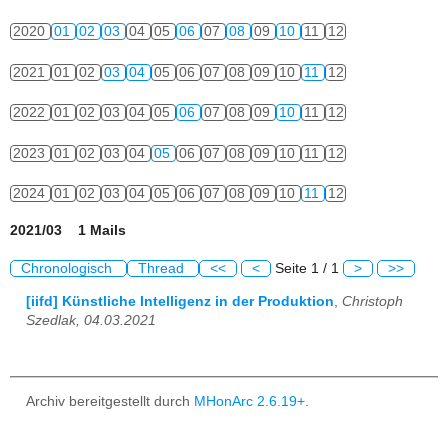
2020
01
02
03
04
05
06
07
08
09
10
11
12
2021
01
02
03
04
05
06
07
08
09
10
11
12
2022
01
02
03
04
05
06
07
08
09
10
11
12
2023
01
02
03
04
05
06
07
08
09
10
11
12
2024
01
02
03
04
05
06
07
08
09
10
11
12
2021/03 1 Mails
Chronologisch
Thread
<<
<
Seite 1 / 1
>
>>
[iifd] Künstliche Intelligenz in der Produktion
,
Christoph
Szedlak, 04.03.2021
Archiv bereitgestellt durch
MHonArc 2.6.19+
.