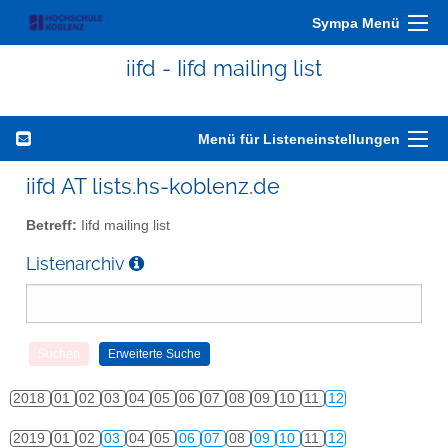
Sympa Menü
iifd - Iifd mailing list
Menü für Listeneinstellungen
iifd AT lists.hs-koblenz.de
Betreff:
Iifd mailing list
Listenarchiv
2018
01
02
03
04
05
06
07
08
09
10
11
12
2019
01
02
03
04
05
06
07
08
09
10
11
12