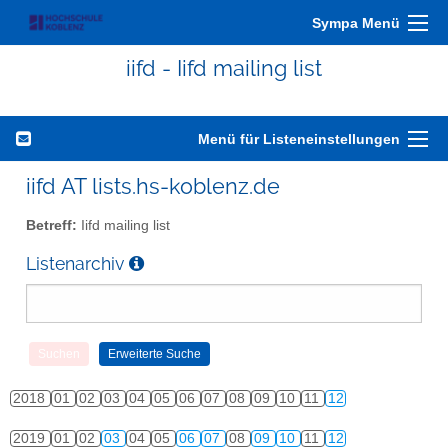
Sympa Menü
iifd - Iifd mailing list
Menü für Listeneinstellungen
iifd AT lists.hs-koblenz.de
Betreff:
Iifd mailing list
Listenarchiv
2018
01
02
03
04
05
06
07
08
09
10
11
12
2019
01
02
03
04
05
06
07
08
09
10
11
12