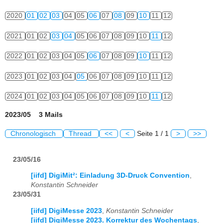
2020
01
02
03
04
05
06
07
08
09
10
11
12
2021
01
02
03
04
05
06
07
08
09
10
11
12
2022
01
02
03
04
05
06
07
08
09
10
11
12
2023
01
02
03
04
05
06
07
08
09
10
11
12
2024
01
02
03
04
05
06
07
08
09
10
11
12
2023/05 3 Mails
Chronologisch
Thread
<<
<
Seite 1 / 1
>
>>
23/05/16
[iifd] DigiMit²: Einladung 3D-Druck Convention
,
Konstantin Schneider
23/05/31
[iifd] DigiMesse 2023
,
Konstantin Schneider
[iifd] DigiMesse 2023. Korrektur des Wochentags
,